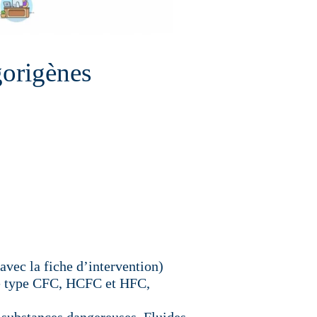
gorigènes
avec la fiche d’intervention)
de type CFC, HCFC et HFC,
 substances dangereuses. Fluides