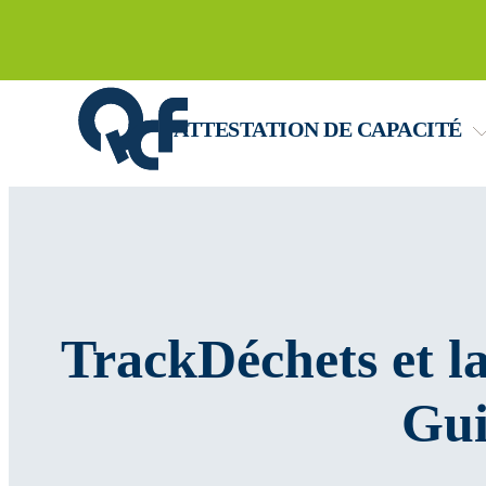
ATTESTATION DE CAPACITÉ
Passer au contenu principal
Passer au pied de page
TrackDéchets et la 
Gui