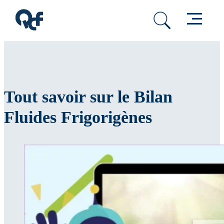
Passer au contenu principal
Passer au pied de page
Menu
Tout savoir sur le Bilan
Fluides Frigorigènes