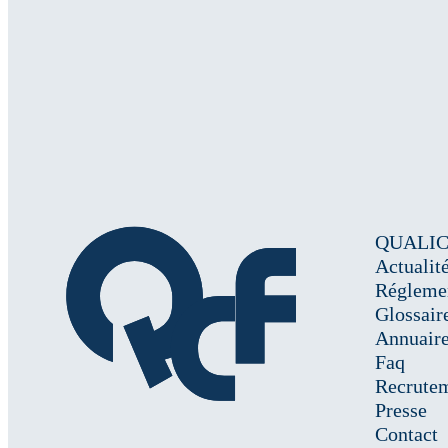
QUALI
Actualit
Régleme
Glossair
Annuair
Faq
Recrute
Presse
Contact