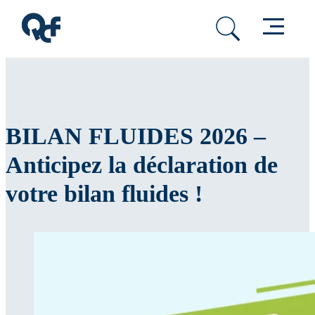
Passer au contenu principal
Passer au pied de page
Menu
BILAN FLUIDES 2026 –
Anticipez la déclaration de
votre bilan fluides !