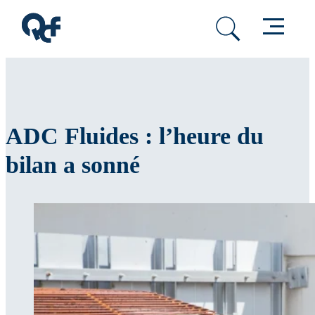
Passer au contenu principal
Passer au pied de page
Menu
ADC Fluides : l’heure du
bilan a sonné