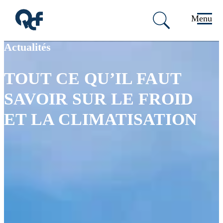
Menu
Passer au contenu principal
Passer au pied de page
Actualités
TOUT CE QU’IL FAUT
SAVOIR SUR LE FROID
ET LA CLIMATISATION