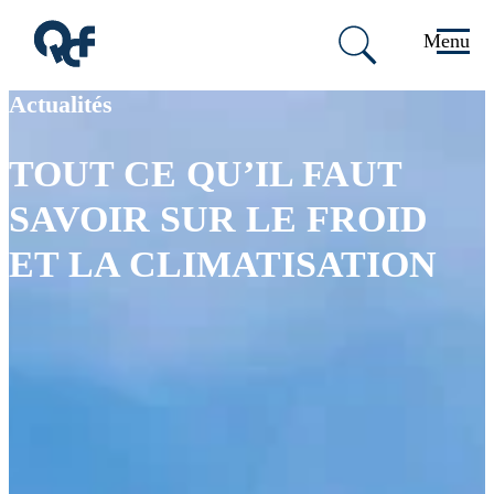
Menu
Passer au contenu principal
Passer au pied de page
Actualités
TOUT CE QU’IL FAUT
SAVOIR SUR LE FROID
ET LA CLIMATISATION