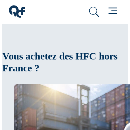
Passer au contenu principal
Passer au pied de page
Menu
Vous achetez des HFC hors
France ?