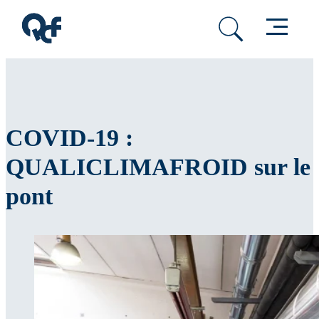
Passer au contenu principal
Passer au pied de page
Menu
COVID-19 :
QUALICLIMAFROID sur le
pont