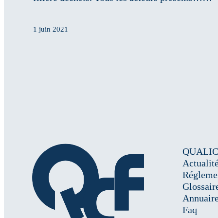
1 juin 2021
QUALI
Actualit
Régleme
Glossair
Annuair
Faq