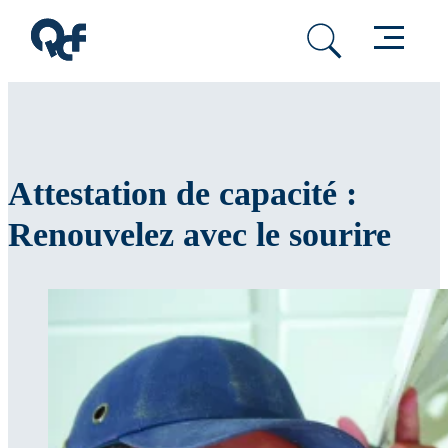
Passer au contenu principal
Passer au pied de page
Menu
Attestation de capacité :
Renouvelez avec le sourire